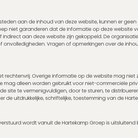
esteden aan de inhoud van deze website, kunnen er gee
p niet garanderen dat de informatie op deze website volle
ct of indirect aan deze website zijn gekoppeld. De organisat
of onvolledigheden. Vragen of opmerkingen over de inho
iet rechtenvrij. Overige informatie op de website mag ni
mag alleen worden gebruikt voor niet-commerciële privé
e site te vermenigvuldigen, door te sturen, te distribuer
r de uitdrukkelijke, schriftelijke, toestemming van de Har
ie verstuurd wordt vanuit de Hartekamp Groep is uitsluit