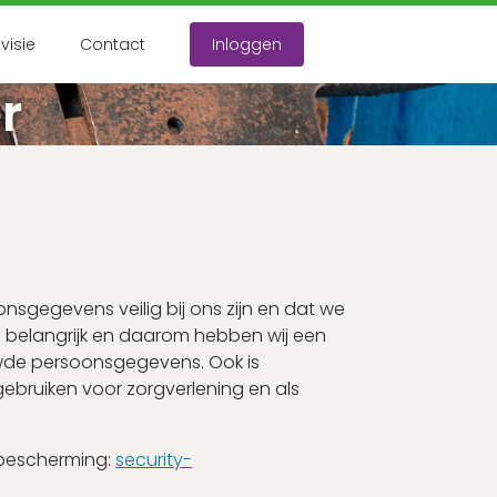
visie
Contact
Inloggen
r
nt?
nuten in!
count aanmaken
gegevens veilig bij ons zijn en dat we
g belangrijk en daarom hebben wij een
wde persoonsgegevens. Ook is
bruiken voor zorgverlening en als
sbescherming:
security-