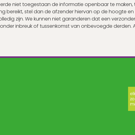
erde niet toegestaan de informatie openbaar te maken, te
ssing bereikt, stel dan de afzender hiervan op de hoogte en
lledig zijn. We kunnen niet garanderen dat een verzonden e
onder inbreuk of tussenkomst van onbevoegde derden. 