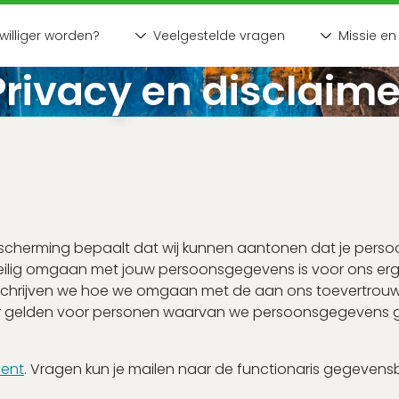
jwilliger worden?
Veelgestelde vragen
Missie en 
Privacy en disclaime
Nog geen accou
Schrijf je binnen 2 mi
Ac
erming bepaalt dat wij kunnen aantonen dat je persoons
, veilig omgaan met jouw persoonsgegevens is voor ons er
eschrijven we hoe we omgaan met de aan ons toevertrou
er gelden voor personen waarvan we persoonsgegevens ge
Wachtwoord vergeten?
ment
. Vragen kun je mailen naar de functionaris gegeven