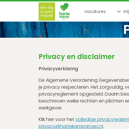
Vacatures
Vri
Inloggen
E-mailadres
Privacy en disclaimer
Privacyverklaring
Wachtwoord
De Algemene Verordening Gegevensbesch
je privacy respecteren. Het zorgvuldig
privacyreglement opgesteld. Daarin b
Login
beschreven welke rechten en plichten 
werkgever.
Klik hier voor het
volledige privacyregle
privacy@hartekampgroep.nl
.